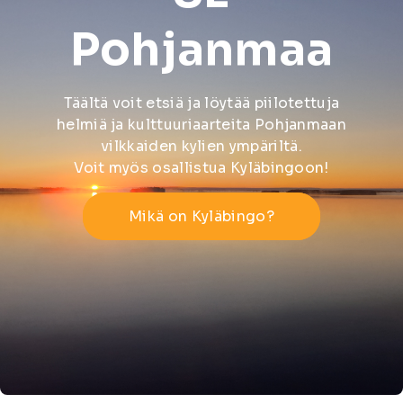
Pohjanmaa
Täältä voit etsiä ja löytää piilotettuja
helmiä ja kulttuuriaarteita Pohjanmaan
vilkkaiden kylien ympäriltä.
Voit myös osallistua Kyläbingoon!
Mikä on Kyläbingo?