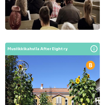
Musiikkikahvila After Eight ry