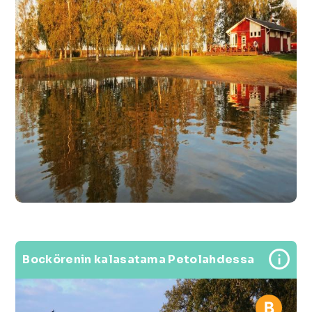
Bockörenin kalasatama Petolahdessa