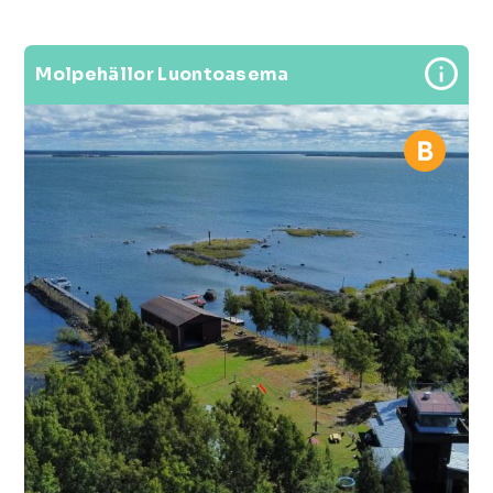
Molpehällor Luontoasema