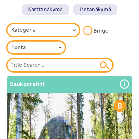
Karttanäkymä
Listanäkymä
Bingo
Saukonreitti