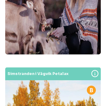
Simstranden i Vägvik Petalax