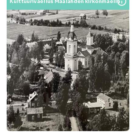
Kulttuurivaellus Maalahden kirkonmäellä