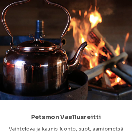
Petsmon Vaellusreitti
Vaihteleva ja kaunis luonto, suot, aarniometsä