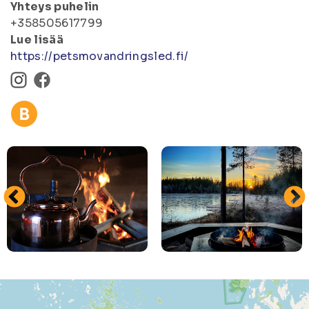
Yhteys puhelin
+358505617799
Lue lisää
https://petsmovandringsled.fi/