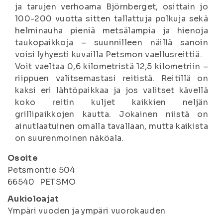
ja tarujen verhoama Björnberget, osittain jo
100-200 vuotta sitten tallattuja polkuja sekä
helminauha pieniä metsälampia ja hienoja
taukopaikkoja – suunnilleen näillä sanoin
voisi lyhyesti kuvailla Petsmon vaellusreittiä.
Voit vaeltaa 0,6 kilometristä 12,5 kilometriin –
riippuen valitsemastasi reitistä. Reitillä on
kaksi eri lähtöpaikkaa ja jos valitset kävellä
koko reitin kuljet kaikkien neljän
grillipaikkojen kautta. Jokainen niistä on
ainutlaatuinen omalla tavallaan, mutta kaikista
on suurenmoinen näköala.
Osoite
Petsmontie 504
66540
PETSMO
Aukioloajat
Ympäri vuoden ja ympäri vuorokauden