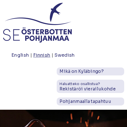
Hyppää
pääsisältöön
English
Finnish
Swedish
Mikä on Kyläbingo?
Haluatteko osallistua?
Rekistäröi vierailukohde
Pohjanmaalla tapahtuu