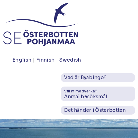
Hoppa
till
huvudinnehåll
English
Finnish
Swedish
Vad är Byabingo?
Vill ni medverka?
Anmäl besöksmål
Det händer i Österbotten